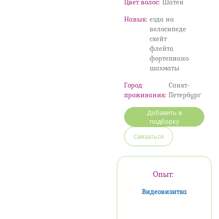
Цвет волос:
Шатен
Навык:
езда на
велосипеде
скейт
флейта
фортепиано
шахматы
Город
Санкт-
проживания:
Петербург
Добавить в
подборку
Связаться
Опыт:
Видеовизитка