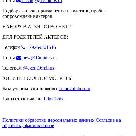
Почта
casting@16minus.ru
Подбор актеров; приглашение на кастинг, пробы;
сопровождение актеров.
НАБОРА В АГЕНТСТВО НЕТ!!!
ДЛЯ РОДИТЕЛЕЙ АКТЕРОВ:
Телефон
+79269301616
Почта
new@16minus.ru
Телеграм
@agent16minus
ХОТИТЕ ВСЕХ ПОСМОТРЕТЬ?
База учеников киношколы
kinoevolution.ru
Наша страничка на
FilmToolz
Политики обработки персональных данных
Согласие на
обработку файлов cookie