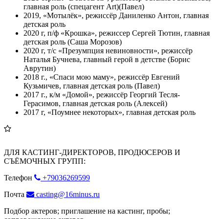
главная роль (спецагент Art)(Павел)
2019, «Мотылёк», режиссёр Даниленко Антон, главная
детская роль
2020 г, п/ф «Крошка», режиссер Сергей Тютин, главная
детская роль (Саша Морозов)
2020 г, т/с «Презумпция невиновности», режиссёр
Наталья Бучнева, главный герой в детстве (Борис
Аврутин)
2018 г., «Спаси мою маму», режиссёр Евгений
Кузьмичев, главная детская роль (Павел)
2017 г., к/м «Домой», режиссёр Георгий Тесля-
Герасимов, главная детская роль (Алексей)
2017 г, «Поумнее некоторых», главная детская роль
ДЛЯ КАСТИНГ-ДИРЕКТОРОВ, ПРОДЮСЕРОВ И
СЪЁМОЧНЫХ ГРУПП:
Телефон
+79036269599
Почта
casting@16minus.ru
Подбор актеров; приглашение на кастинг, пробы;