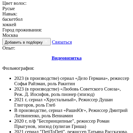
Цвет волос:
Русые
Навык:
баскетбол
хоккей
Город проживания:
Москва
Связаться
Добавить в подборку
Опыт:
Видеовизитка
Фильмография:
2023 (в производстве) сериал «Дело Германа», режиссер
Софья Райзман, роль Ракитин
2023 (в производстве) «Любовь Советского Союза»,
Реж. Д. Иосифов, роль пионер (эпизод)
2021 г, сериал «Хрустальный», Режиссер Душан
Глигоров, роль Глеб
В производстве, сериал «РашнЮг», Режиссер Дмитрий
Литвиненко, роль Вениамин
2020 г, п/ф "Беспринципные", режиссер Роман
Прыгунов, эпизод (хулиган Гриша)
2021 сериал "DetiToDeti", режиссер Татьяна Рассказова,